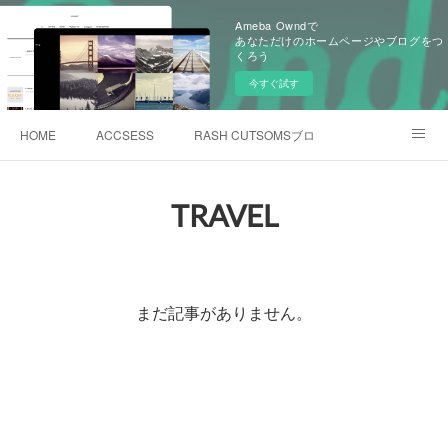
Ameba Owndで
あなただけのホームページやブログをつ
くろう
今すぐ試す
HOME
ACCSESS
RASH CUTSOMSブログ
Instagram@yonemoto
TRAVEL
まだ記事がありません。